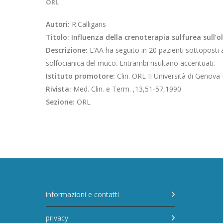
ORL
Autori:
R.Calligaris
Titolo: Influenza della crenoterapia sulfurea sull’
Descrizione:
L’AA ha seguito in 20 pazienti sottoposti 
solfocianica del muco. Entrambi risultano accentuati.
Istituto promotore:
Clin. ORL II Università di Genova
Rivista:
Med. Clin. e Term. ,13,51-57,1990
Sezione:
ORL
informazioni e contatti
privacy