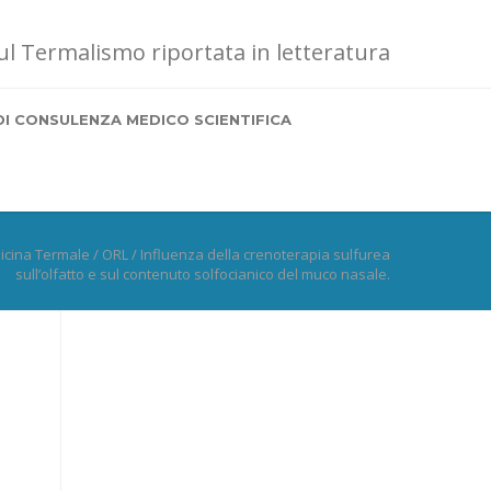
sul Termalismo riportata in letteratura
DI CONSULENZA MEDICO SCIENTIFICA
icina Termale
/
ORL
/
Influenza della crenoterapia sulfurea
sull’olfatto e sul contenuto solfocianico del muco nasale.